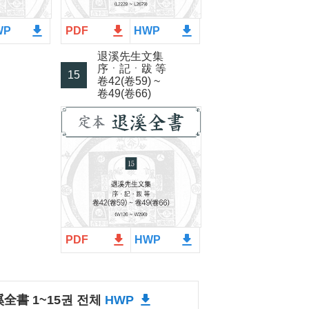
file_download
file_download
file_download
WP
PDF
HWP
退溪先生文集
序ㆍ記ㆍ跋 等
15
卷42(卷59) ~
卷49(卷66)
file_download
file_download
PDF
HWP
file_download
全書 1~15권 전체
HWP