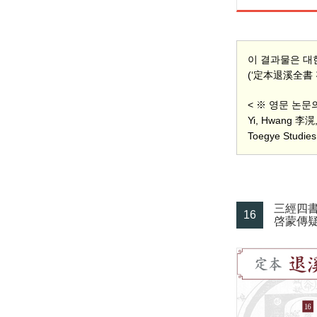
이 결과물은 대
(‘定本退溪全書 편
< ※ 영문 논
Yi, Hwang 李滉,
Toegye Studies 
三經四
16
啓蒙傳