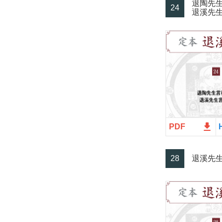
退陶先
24
退溪先
file_download
PDF
28
退溪先