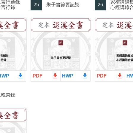
生言行通錄
家禮講錄
25
朱子書節要記疑
26
生言行錄
心經講錄
file_download
file_download
file_download
file_download
HWP
PDF
HWP
PDF
H
生輓祭錄