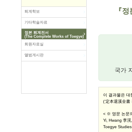
『정본
퇴계학보
기타학술자료
정본 퇴계전서
(The Complete Works of Toegye)
회원자료실
앨범게시판
국가 
이 결과물은 대
(‘定本退溪全書 편
< ※ 영문 논
Yi, Hwang 李滉,
Toegye Studies 