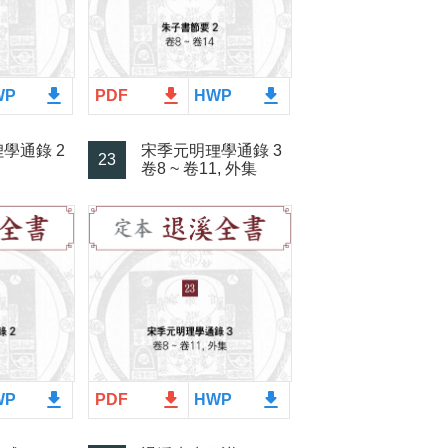
file_download
file_download
file_download
WP
PDF
HWP
學通錄 2
宋季元明理學通錄 3
23
卷8 ~ 卷11, 外集
file_download
file_download
file_download
WP
PDF
HWP