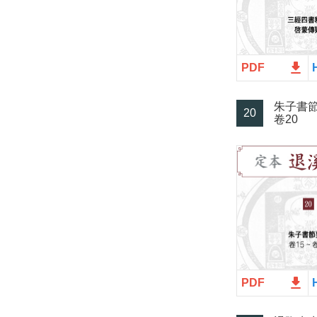
file_download
PDF
朱子書節要
20
卷20
file_download
PDF