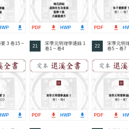
file_download
file_download
file_download
file_download
HWP
PDF
HWP
PDF
H
 3 卷15 ~
宋季元明理學通錄 1
宋季元明理
21
22
卷1 ~ 卷4
卷5 ~ 卷7
file_download
file_download
file_download
file_download
HWP
PDF
HWP
PDF
H