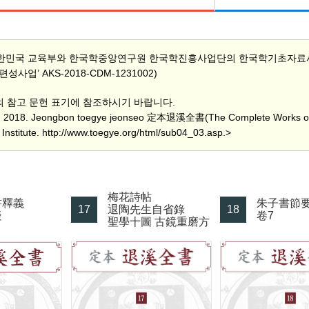
한민국 교육부와 한국학중앙연구원 한국학진흥사업단의 한국학기초자료사
성사업’ AKS-2018-CDM-1231002)
문의 참고 문헌 표기에 참조하시기 바랍니다.
 2018. Jeongbon toegye jeonseo 定本退溪全書(The Complete Works of 
Institute. http://www.toegye.org/html/sub04_03.asp.>
梅花詩帖
書釋義
朱子書節要 
17
退陶先生自省錄
18
疑
卷7
聖學十圖 古鏡重磨方