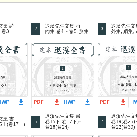
文集 詩
退溪先生文集 詩
退溪先生文
2
3
 卷3
內集 卷4 ~ 卷5, 別集
外集, 續集,
file_download
file_download
file_download
file_download
HWP
PDF
HWP
PDF
H
退溪先生文集 書
退溪先生文
文集 書
6
卷15下(卷17下)~
7
卷19(卷25) 
15上(卷17上)
卷18(卷24)
卷22(卷30)