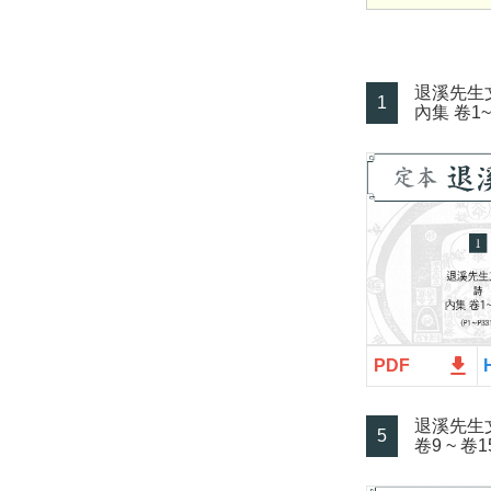
退溪先生
1
內集 卷1~
file_download
PDF
退溪先生
5
卷9 ~ 卷