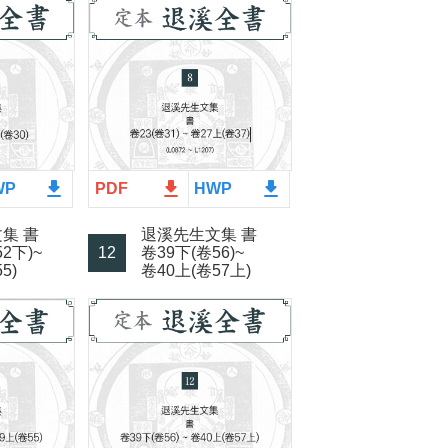
file_download
file_download
file_download
WP
PDF
HWP
集 書
退溪先生文集 書
2下)~
12
卷39下(卷56)~
5)
卷40上(卷57上)