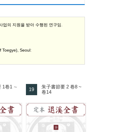
업의 지원을 받아 수행된 연구임.
Toegye), Seoul:
1卷1 ∼
朱子書節要 2 卷8 ~
19
卷14