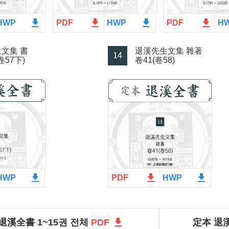
file_download
file_download
file_download
file_download
HWP
PDF
HWP
PDF
H
文集 書
退溪先生文集 雜著
14
卷57下)
卷41(卷58)
file_download
file_download
file_download
HWP
PDF
HWP
file_download
退溪全書 1~15권 전체
PDF
定本 退溪