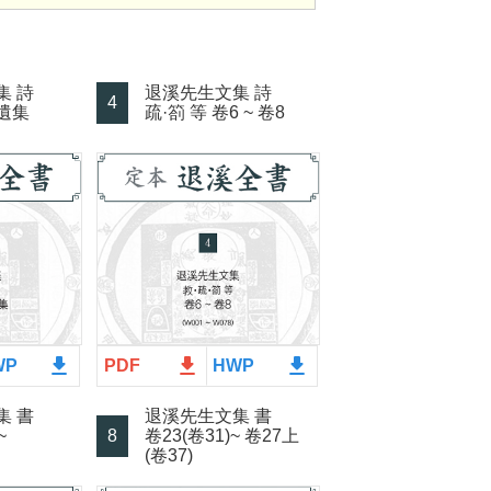
集 詩
退溪先生文集 詩
4
 遺集
疏·箚 等 卷6 ~ 卷8
file_download
file_download
file_download
WP
PDF
HWP
集 書
退溪先生文集 書
~
8
卷23(卷31)~ 卷27上
(卷37)