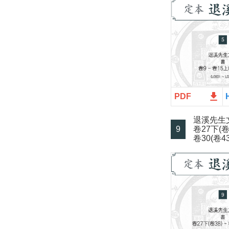
file_download
PDF
退溪先生
9
卷27下(卷
卷30(卷43