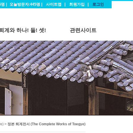
5명 |
오늘방문자:445명 |
사이트맵
|
회원가입
|
로그인
퇴계와 하나! 둘! 셋!
관련사이트
e) >
정본 퇴계전서 (The Complete Works of Toegye)