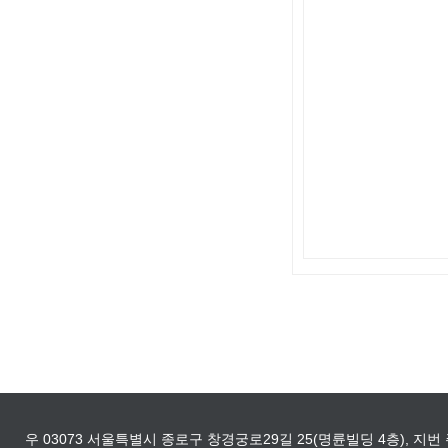
우 03073 서울특별시 종로구 창경궁로29길 25(명륜빌딩 4층), 지번 주소 - 종로구